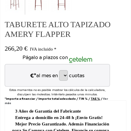
TABURETE ALTO TAPIZADO
AMERY FLAPPER
266,20 €
IVA incluido *
Págalo a plazos con
€*
al mes en
cuotas
Estos momentos no es posible mostrar los cálculos de la calculadora,
disculpen las molestias. Inténtelo pasados unos minutos.
*Importe a financiar
/
Importe total adeudado
/
TIN
%
/
TAE
%
/
Ver
más
3 Años de Garantía
del
Fabricante
Entrega a domicilio en 24-48 h ¡Envío Gratis!
Mejor Precio Garantizado. Además Financiación
para
Su Compra con Cetelem. Financie su compra