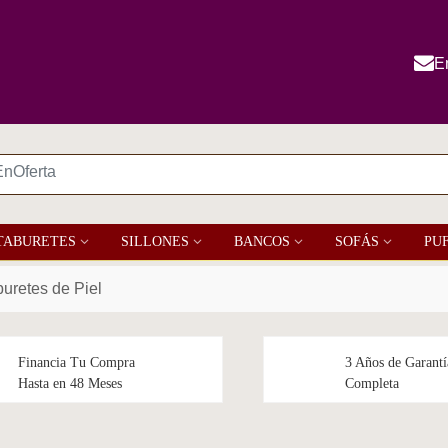
E
TABURETES
SILLONES
BANCOS
SOFÁS
PU
uretes de Piel
Financia Tu Compra
3 Años de Garantí
Hasta en 48 Meses
Completa