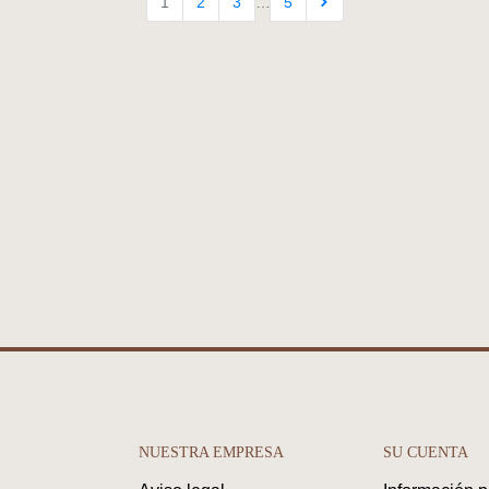
Siguiente
1
2
3
…
5
NUESTRA EMPRESA
SU CUENTA