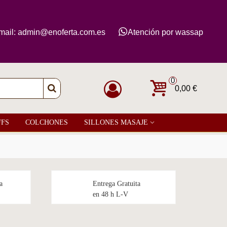
mail: admin@enoferta.com.es
Atención por wassap
0
0,00 €
FFS
COLCHONES
SILLONES MASAJE
a
Entrega Gratuita
en 48 h L-V