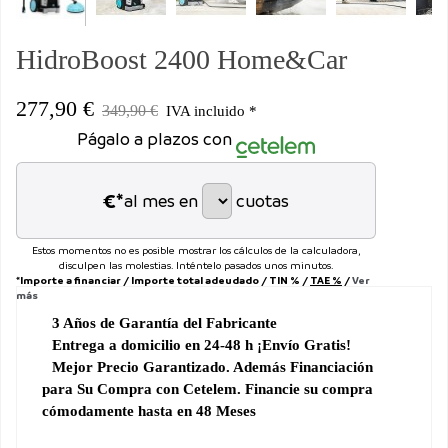
HidroBoost 2400 Home&Car
277,90 €
349,90 €
IVA incluido *
Págalo a plazos con
€*
al mes en
cuotas
Estos momentos no es posible mostrar los cálculos de la calculadora,
disculpen las molestias. Inténtelo pasados unos minutos.
*Importe a financiar
/
Importe total adeudado
/
TIN
%
/
TAE
%
/
Ver
más
3 Años de Garantía
del
Fabricante
Entrega a domicilio en 24-48 h ¡Envío Gratis!
Mejor Precio Garantizado. Además Financiación
para
Su Compra con Cetelem. Financie su compra
cómodamente hasta en 48 Meses