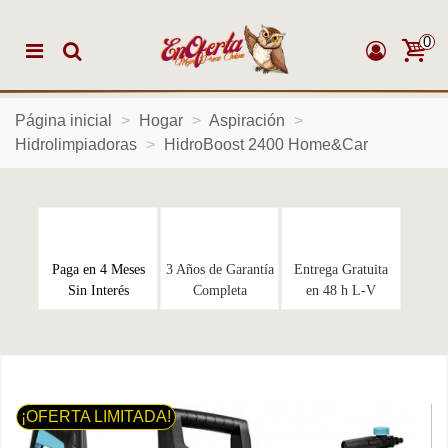
0
Página inicial
>
Hogar
>
Aspiración
>
Hidrolimpiadoras
>
HidroBoost 2400 Home&Car
Paga en 4 Meses
3 Años de Garantía
Entrega Gratuita
Sin Interés
Completa
en 48 h L-V
¡OFERTA LIMITADA!